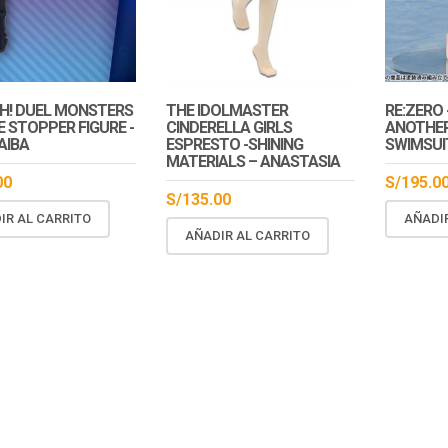
tock
En Stock
En St
OH! DUEL MONSTERS
THE IDOLMASTER
RE:ZERO 
 STOPPER FIGURE -
CINDERELLA GIRLS
ANOTHER
AIBA
ESPRESTO -SHINING
SWIMSUI
MATERIALS – ANASTASIA
00
S/
195.0
S/
135.00
IR AL CARRITO
AÑADI
AÑADIR AL CARRITO