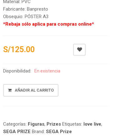
Material: PVC
Fabricante: Banpresto
Obsequio: PÓSTER A3
*Rebaja sólo aplica para compras online*
S/
125.00
Disponibilidad:
En existencia
ELI
AÑADIR AL CARRITO
AYASE
-
SUNNY
DAY
SONG
Categorías:
Figuras
,
Prizes
Etiquetas:
love live
,
VER.
SEGA PRIZE
Brand:
SEGA Prize
CANTIDAD