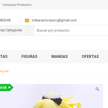
Comparar Productos
882648
chikarastoreperu@gmail.com
Buscar
las Categorías
por:
NTAS
FIGURAS
MANGAS
OFERTAS
ng ver.
tock