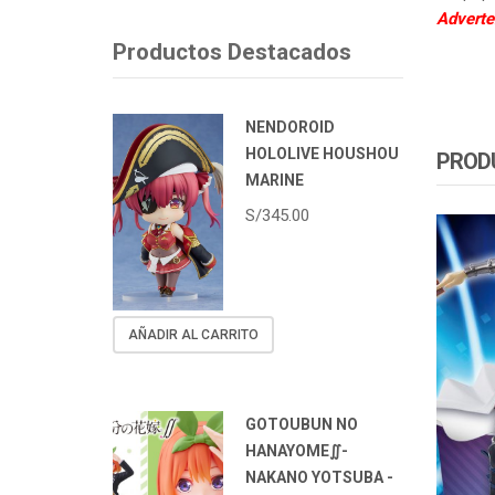
Adverte
Productos Destacados
NENDOROID
HOLOLIVE HOUSHOU
PROD
MARINE
S/
345.00
AÑADIR AL CARRITO
GOTOUBUN NO
HANAYOME∬-
NAKANO YOTSUBA -