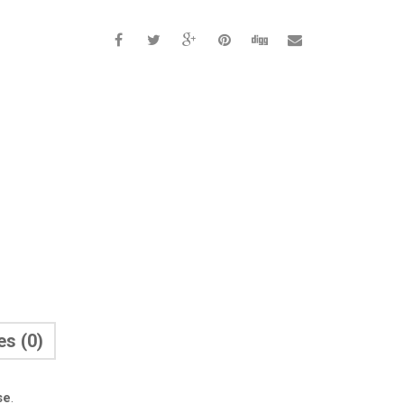
es (0)
se
.