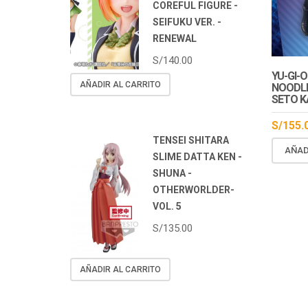
COREFUL FIGURE -
SEIFUKU VER. -
RENEWAL
S/
140.00
En S
YU-GI-
AÑADIR AL CARRITO
NOODLE
SETO K
S/
155.
TENSEI SHITARA
AÑAD
SLIME DATTA KEN -
SHUNA -
OTHERWORLDER-
VOL. 5
S/
135.00
AÑADIR AL CARRITO