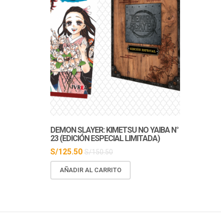
En Stock
Agotado
DEMON SLAYER: KIMETSU NO YAIBA N°
DRAGON BAL
23 (EDICIÓN ESPECIAL LIMITADA)
SON GOKU
S/
125.50
S/
150.50
LEER MÁS
AÑADIR AL CARRITO