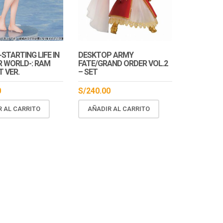
ock
En Stock
-STARTING LIFE IN
DESKTOP ARMY
 WORLD-: RAM
FATE/GRAND ORDER VOL.2
T VER.
– SET
0
S/
240.00
R AL CARRITO
AÑADIR AL CARRITO