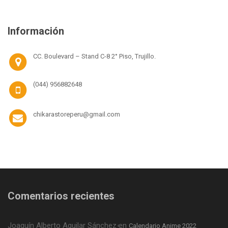
Información
CC. Boulevard – Stand C-8 2° Piso, Trujillo.
(044) 956882648
chikarastoreperu@gmail.com
Comentarios recientes
Joaquín Alberto Aguilar Sánchez
en
Calendario Anime 2022