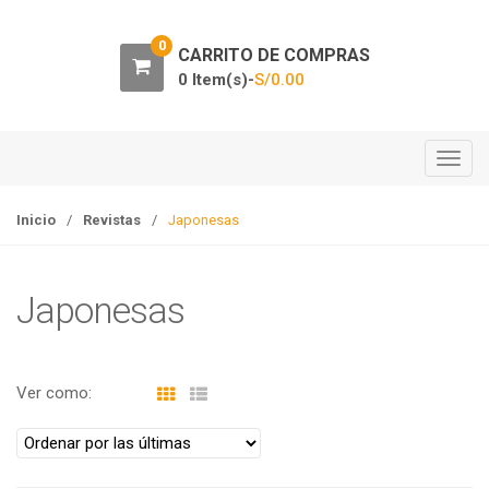
0
CARRITO DE COMPRAS
0 Item(s)-
S/
0.00
T
o
g
Inicio
/
Revistas
/
Japonesas
g
l
e
Japonesas
n
a
v
Ver como:
i
g
a
t