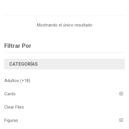
i
o
n
Mostrando el único resultado
Filtrar Por
CATEGORÍAS
Adultos (+18)
Cards
Clear Files
Figuras