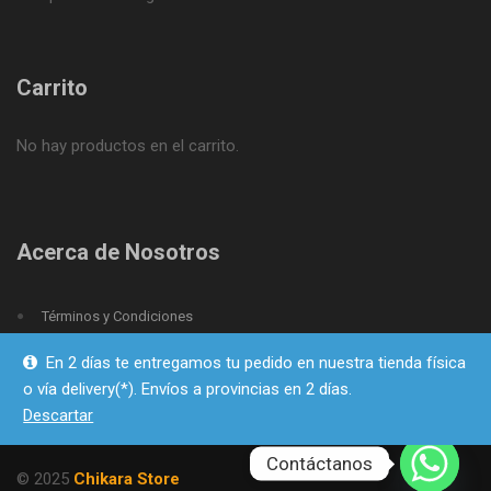
Carrito
No hay productos en el carrito.
Acerca de Nosotros
Términos y Condiciones
Política de Privacidad
En 2 días te entregamos tu pedido en nuestra tienda física
o vía delivery(*). Envíos a provincias en 2 días.
Descartar
Contáctanos
© 2025
Chikara Store