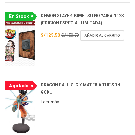
DEMON SLAYER: KIMETSU NO YAIBA N° 23
En Stock
(EDICIÓN ESPECIAL LIMITADA)
S/
125.50
S/
150.50
AÑADIR AL CARRITO
DRAGON BALL Z: G X MATERIA THE SON
Agotado
GOKU
Leer más