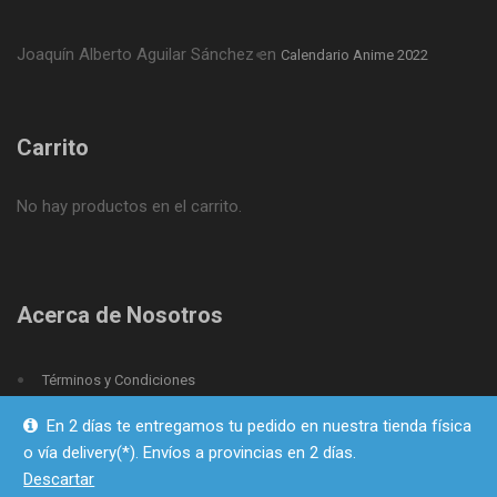
Joaquín Alberto Aguilar Sánchez
en
Calendario Anime 2022
Carrito
No hay productos en el carrito.
Acerca de Nosotros
Términos y Condiciones
Política de Privacidad
En 2 días te entregamos tu pedido en nuestra tienda física
o vía delivery(*). Envíos a provincias en 2 días.
Descartar