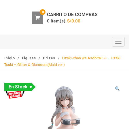
0
CARRITO DE COMPRAS
0 Item(s)-
S/
0.00
T
o
g
Inicio
/
Figuras
/
Prizes
/
Uzaki-chan wa Asobitai! ω – Uzaki
g
Tsuki – Glitter & Glamours(Maid ver.)
l
e
n
En Stock
a
v
i
g
a
t