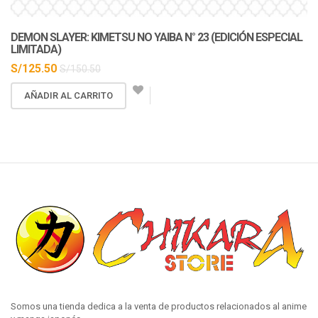
En Stock
DEMON SLAYER: KIMETSU NO YAIBA N° 23 (EDICIÓN ESPECIAL
D
LIMITADA)
S/
125.50
S/
150.50
AÑADIR AL CARRITO
Somos una tienda dedica a la venta de productos relacionados al anime