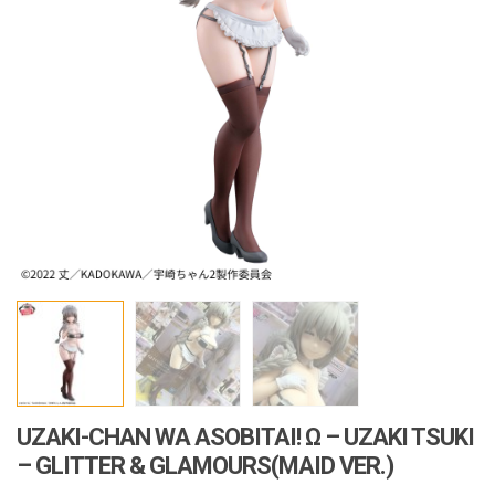
i
o
n
UZAKI-CHAN WA ASOBITAI! Ω – UZAKI TSUKI
– GLITTER & GLAMOURS(MAID VER.)