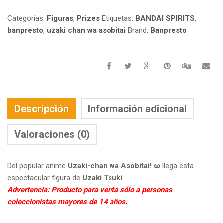
Ω
-
Categorías:
Figuras
,
Prizes
Etiquetas:
BANDAI SPIRITS
,
UZAKI
banpresto
,
uzaki chan wa asobitai
Brand:
Banpresto
TSUKI
-
GLITTER
&
GLAMOURS(MAID
VER.)
CANTIDAD
Descripción
Información adicional
Valoraciones (0)
Del popular anime
Uzaki-chan wa Asobitai! ω
llega esta
espectacular figura de
Uzaki Tsuki
.
Advertencia: Producto para venta sólo a personas
coleccionistas mayores de 14 años.